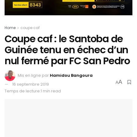
Home
coupe caf
Coupe caf : le Santoba de
Guinée tenu en échec d’un
nul fermé par FC San Pedro
Mis en ligne par
Hamidou Bangoura
A
A
16 septembre 2019
Temps de lecture:1 min read