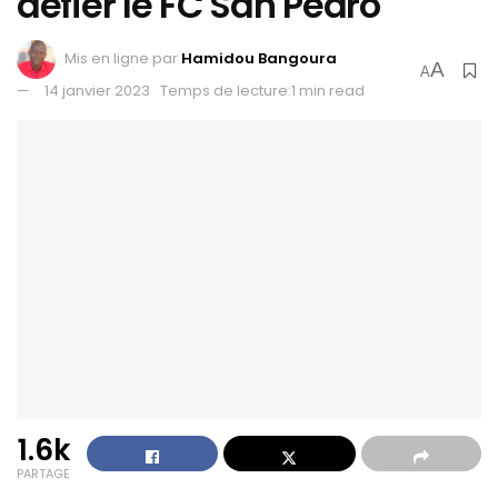
défier le FC San Pedro
Mis en ligne par
Hamidou Bangoura
A
A
14 janvier 2023
Temps de lecture:1 min read
1.6k
PARTAGE