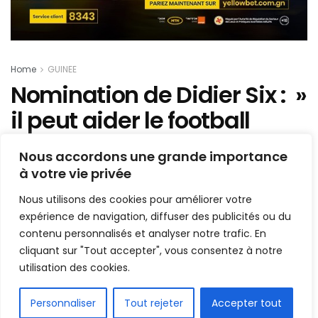
Home
GUINEE
Nomination de Didier Six : »
il peut aider le football
guinéen à progresser… »,
Nous accordons une grande importance
réagit Sankhon
à votre vie privée
Nous utilisons des cookies pour améliorer votre
Mis en ligne par
Hamidou Bangoura
A
A
expérience de navigation, diffuser des publicités ou du
15 septembre 2019
Temps de lecture:2 minutes
contenu personnalisés et analyser notre trafic. En
cliquant sur "Tout accepter", vous consentez à notre
utilisation des cookies.
FR
Personnaliser
Tout rejeter
Accepter tout