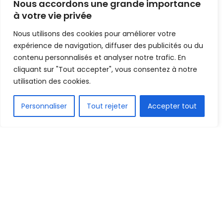
Nous accordons une grande importance
à votre vie privée
Mis en ligne par
Hamidou Bangoura
A
A
Nous utilisons des cookies pour améliorer votre
6 octobre 2023
Temps de lecture:1 min read
expérience de navigation, diffuser des publicités ou du
contenu personnalisés et analyser notre trafic. En
cliquant sur "Tout accepter", vous consentez à notre
utilisation des cookies.
FR
Personnaliser
Tout rejeter
Accepter tout
1.6k
PARTAGE
Qualifiée pour la première fois de l’histoire en
phase de groupes de la coupe de la confédération