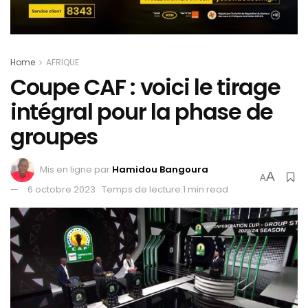
Home
AFRIQUE
Coupe CAF : voici le tirage
intégral pour la phase de
groupes
Mis en ligne par
Hamidou Bangoura
A
A
6 octobre 2023
Temps de lecture:1 min read