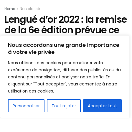
Home
Non classé
Lengué d’or 2022 : la remise
de la 6e édition prévue ce
samedi à Conakry
Nous accordons une grande importance
à votre vie privée
Mis en ligne par
Hamidou Bangoura
A
A
Nous utilisons des cookies pour améliorer votre
17 février 2023
Temps de lecture:2 minutes
expérience de navigation, diffuser des publicités ou du
contenu personnalisés et analyser notre trafic. En
cliquant sur "Tout accepter", vous consentez à notre
utilisation des cookies.
FR
Personnaliser
Tout rejeter
Accepter tout