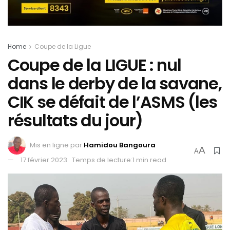
Home
Coupe de la Ligue
Coupe de la LIGUE : nul
dans le derby de la savane,
CIK se défait de l’ASMS (les
résultats du jour)
Mis en ligne par
Hamidou Bangoura
A
A
17 février 2023
Temps de lecture:1 min read