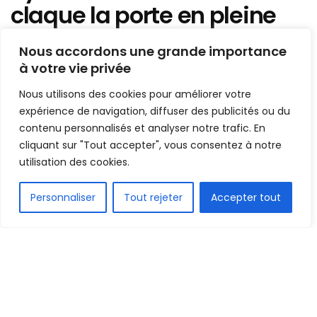
claque la porte en pleine
campagne qualificative au
Nous accordons une grande importance
Mondial 2027
à votre vie privée
Nous utilisons des cookies pour améliorer votre
Mis en ligne par
Hamidou Bangoura
A
A
expérience de navigation, diffuser des publicités ou du
6 juillet 2026
Temps de lecture:1 min read
contenu personnalisés et analyser notre trafic. En
cliquant sur "Tout accepter", vous consentez à notre
utilisation des cookies.
FR
Personnaliser
Tout rejeter
Accepter tout
1.5k