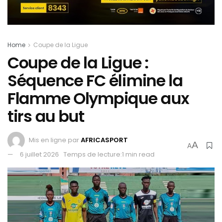
Home
Coupe de la Ligue
Coupe de la Ligue :
Séquence FC élimine la
Flamme Olympique aux
tirs au but
Mis en ligne par
AFRICASPORT
A
A
6 juillet 2026
Temps de lecture:1 min read