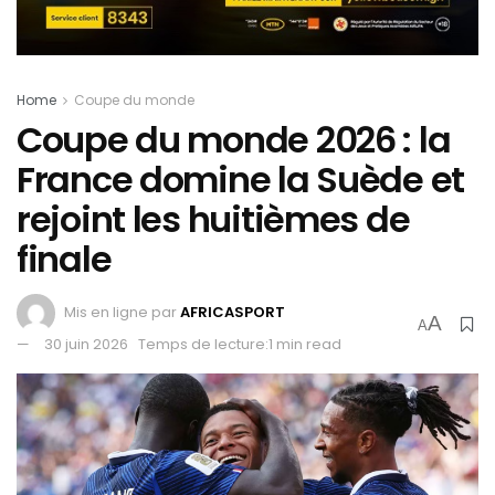
Home
Coupe du monde
Coupe du monde 2026 : la
France domine la Suède et
rejoint les huitièmes de
finale
Mis en ligne par
AFRICASPORT
A
A
30 juin 2026
Temps de lecture:1 min read