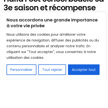
3e saison et récompense
ses jeunes pensionnaires
Nous accordons une grande importance
à votre vie privée
Mis en ligne par
AFRICASPORT
A
A
Nous utilisons des cookies pour améliorer votre
30 juin 2026
Temps de lecture:2 minutes
expérience de navigation, diffuser des publicités ou du
contenu personnalisés et analyser notre trafic. En
cliquant sur "Tout accepter", vous consentez à notre
utilisation des cookies.
FR
Personnaliser
Tout rejeter
Accepter tout
1.5k
PARTAGE