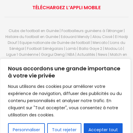
TÉLÉCHARGEZ L’APPLI MOBILE
Clubs de football en Guinée | Footballeurs guinéens à l'étranger |
Histoire du football en Guinée | Edouard Mendy | Aliou Cissé | El Hadji
Diouf | Equipe nationale de Guinée de football | Mercato | Lions du
Sénégal | Football Sénégalais | Lamb | Balla Gaye 2 | Modou Lô |
Ligue 1 Guinéenne | Gorgui Dieng | NBA | Actualités | News | Match en
direct | But | Actualité au Guinée | Premier League | Ligue 1 | Liga | Serie
A | LSFP | Conakry | Guinée | Sport Guineen | Basket Guineens | Foot
Nous accordons une grande importance
Guineen | Handball Guinee | Match Guinee | Championnat Guinée |
à votre vie privée
Stade du 28 septembre | Coupe d'Afrique des nations de football |
Equipe de Guinee| Equipe national de Guinée | Senegal Equipe |
Nous utilisons des cookies pour améliorer votre
Guinée | Le Senegal | Dakar | Coupe de Guinée | Stade du 28
expérience de navigation, diffuser des publicités ou du
septembre | Foot Club | Sport Guinee | Sport Senegal | Paris Foot |
contenu personnalisés et analyser notre trafic. En
Sport en direct | Boxe | Sénégal Dakar | La Guinée | Live Sport | RTG |
cliquant sur "Tout accepter", vous consentez à notre
Guinee en direct | Foot en direct | Foot direct | Eurosports | Football
direct | Vidéo | Télécharger Africasport | Clubs de football guinéens |
utilisation des cookies.
Premier Bet Guinée | Guinee game | Pronostic | Pari foot Guinée |
Feguifoot.com. © 2023
Africasport
- Premium WordPress news &
FR
Personnaliser
Tout rejeter
Accepter tout
magazine theme by
Confordev
.