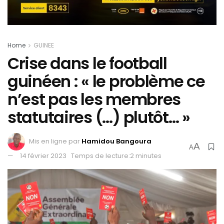
Home
GUINEE
Crise dans le football
guinéen : « le problème ce
n’est pas les membres
statutaires (…) plutôt… »
Mis en ligne par
Hamidou Bangoura
A
A
14 février 2023
Temps de lecture:2 minutes