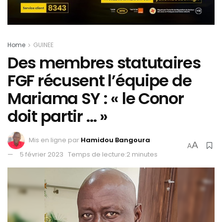
Home
GUINEE
Des membres statutaires
FGF récusent l’équipe de
Mariama SY : « le Conor
doit partir … »
Mis en ligne par
Hamidou Bangoura
A
A
5 février 2023
Temps de lecture:2 minutes