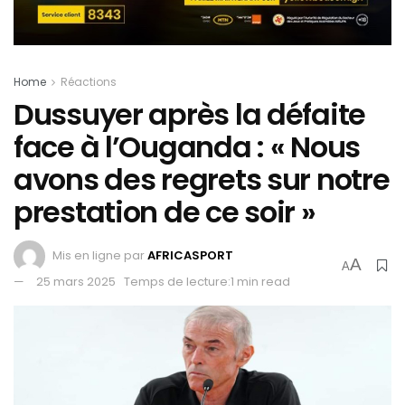
Home
Réactions
Dussuyer après la défaite
face à l’Ouganda : « Nous
avons des regrets sur notre
prestation de ce soir »
Mis en ligne par
AFRICASPORT
A
A
25 mars 2025
Temps de lecture:1 min read