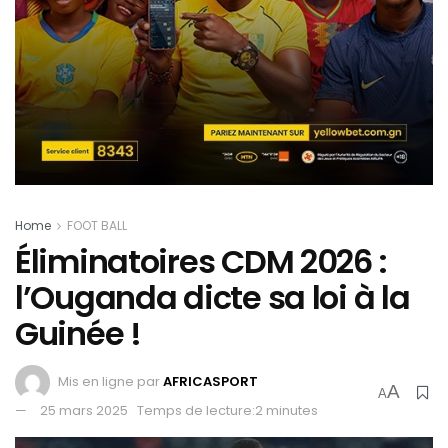
Home
FOOT BALL
Éliminatoires CDM 2026 :
l’Ouganda dicte sa loi à la
Guinée !
Mis en ligne par
AFRICASPORT
A
A
25 mars 2025
Temps de lecture:2 minutes