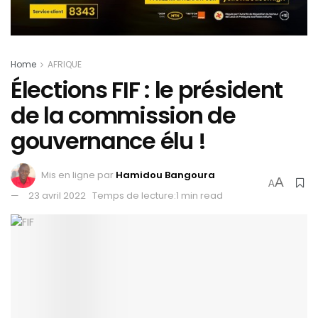
Home
AFRIQUE
Élections FIF : le président
de la commission de
gouvernance élu !
Mis en ligne par
Hamidou Bangoura
A
A
23 avril 2022
Temps de lecture:1 min read