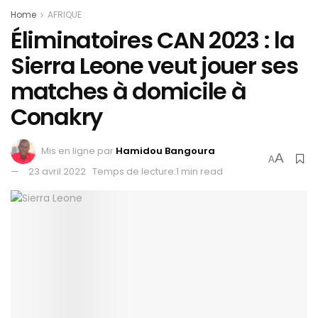
Home
AFRIQUE
Éliminatoires CAN 2023 : la
Sierra Leone veut jouer ses
matches à domicile à
Conakry
Mis en ligne par
Hamidou Bangoura
A
A
23 avril 2022
Temps de lecture:1 min read