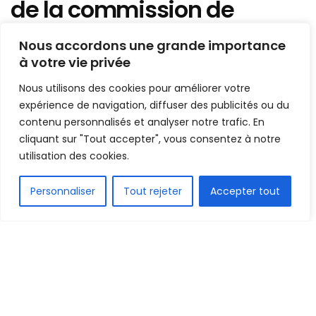
de la commission de
gouvernance élu !
Nous accordons une grande importance
à votre vie privée
Mis en ligne par
Hamidou Bangoura
A
A
Nous utilisons des cookies pour améliorer votre
23 avril 2022
Temps de lecture:1 min read
expérience de navigation, diffuser des publicités ou du
contenu personnalisés et analyser notre trafic. En
cliquant sur "Tout accepter", vous consentez à notre
utilisation des cookies.
FR
Personnaliser
Tout rejeter
Accepter tout
1.6k
PARTAGE