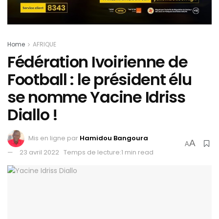
Home
AFRIQUE
Fédération Ivoirienne de
Football : le président élu
se nomme Yacine Idriss
Diallo !
Mis en ligne par
Hamidou Bangoura
A
A
23 avril 2022
Temps de lecture:1 min read