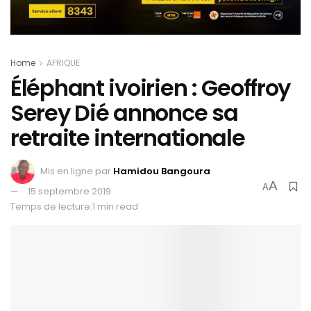
Home
AFRIQUE
Éléphant ivoirien : Geoffroy
Serey Dié annonce sa
retraite internationale
Mis en ligne par
Hamidou Bangoura
A
A
15 septembre 2019
Temps de lecture:1 min read