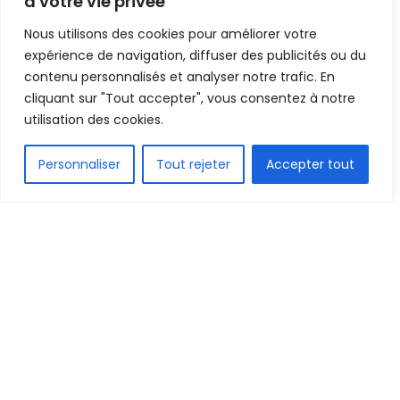
à votre vie privée
Nous utilisons des cookies pour améliorer votre
Mis en ligne par
Hamidou Bangoura
expérience de navigation, diffuser des publicités ou du
A
A
14 septembre 2019
contenu personnalisés et analyser notre trafic. En
Temps de lecture:1 min read
cliquant sur "Tout accepter", vous consentez à notre
utilisation des cookies.
FR
Personnaliser
Tout rejeter
Accepter tout