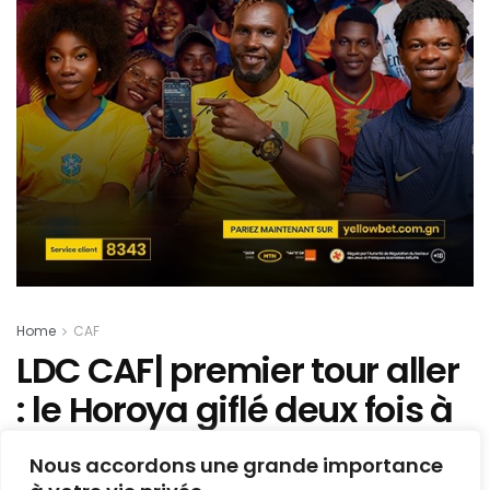
Home
CAF
LDC CAF| premier tour aller
: le Horoya giflé deux fois à
Tizi Ouzou, les résultats de
Nous accordons une grande importance
ce samedi