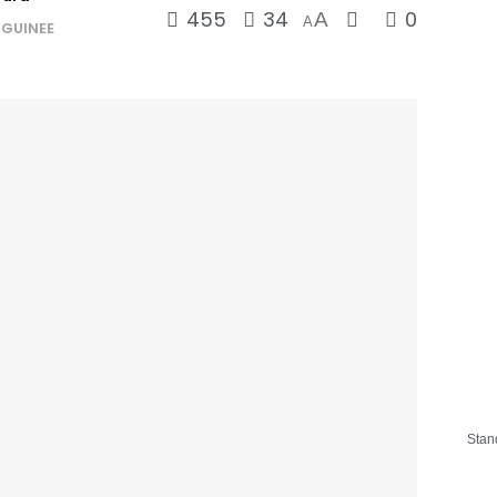
455
34
0
A
A
,
GUINEE
Stan