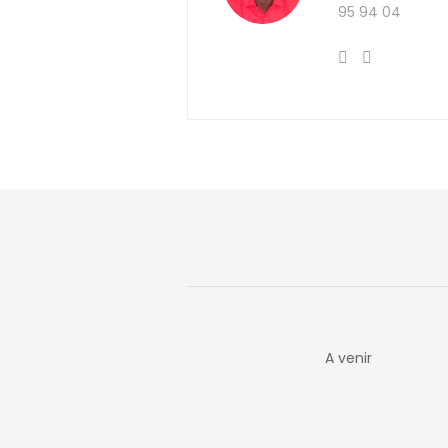
95 94 04
A venir