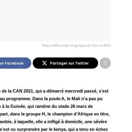
Naby Kéita avec le groupe du Syli au Mali
sur Facebook
Partager sur Twitter
 de la CAN 2021, qui a démarré mercredi passé, s’est 
au programme. Dans la poule A, le Mali n’a pas pu 
e à la Guinée, qui ramène du stade 26 mars de 
rt, dans le groupe H, le champion d’Afrique en titre, 
ambie, à laquelle, elle a infligé à domicile, une sévère 
s’est vu surprendre par le kenya, qui a tenu en échec 