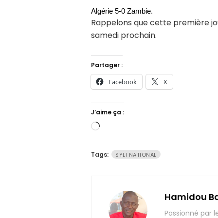
Algérie 5-0 Zambie.
Rappelons que cette première jou
samedi prochain.
Partager :
Facebook
X
J’aime ça :
Chargement…
Tags:
SYLI NATIONAL
Hamidou B
Passionné par l