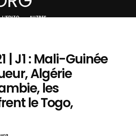
L’EDITO
AUTRES
1 | J1 : Mali-Guinée
eur, Algérie
Zambie, les
rent le Togo,
oura