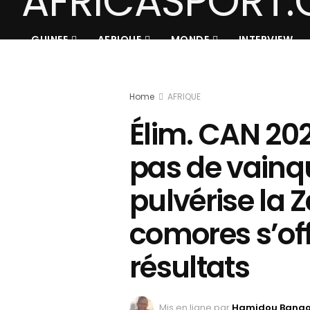
GUINEE
AFRIQUE
MONDE
INTERVIEW
Home
AFRIQUE
Élim. CAN 202
pas de vainqu
pulvérise la 
comores s’off
résultats
Mis en ligne par
Hamidou Bang