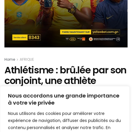
Home
AFRIQUE
Athlétisme : brû.lée par son
conjoint, une athlète
olympique ougandaise
Nous accordons une grande importance
m€urt de ses ble.ssures
à votre vie privée
Nous utilisons des cookies pour améliorer votre
Mis en ligne par
AFRICASPORT
expérience de navigation, diffuser des publicités ou du
A
A
6 septembre 2024
contenu personnalisés et analyser notre trafic. En
Temps de lecture:1 min read