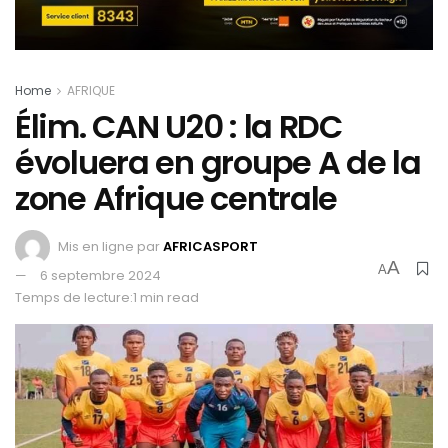
Home
AFRIQUE
Élim. CAN U20 : la RDC
évoluera en groupe A de la
zone Afrique centrale
Mis en ligne par
AFRICASPORT
A
A
6 septembre 2024
Temps de lecture:1 min read