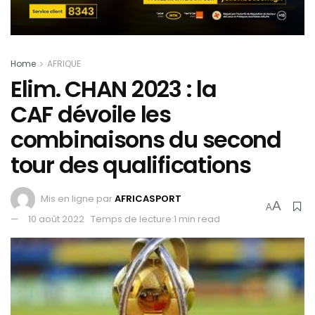
Home
AFRIQUE
Elim. CHAN 2023 : la
CAF dévoile les
combinaisons du second
tour des qualifications
Mis en ligne par
AFRICASPORT
A
A
10 août 2022
Temps de lecture:1 min read