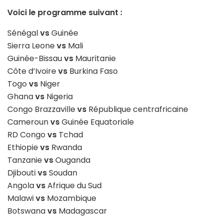
Voici le programme suivant :
Sénégal
vs
Guinée
Sierra Leone
vs
Mali
Guinée-Bissau
vs
Mauritanie
Côte d’Ivoire
vs
Burkina Faso
Togo
vs
Niger
Ghana
vs
Nigeria
Congo Brazzaville
vs
République centrafricaine
Cameroun
vs
Guinée Equatoriale
RD Congo
vs
Tchad
Ethiopie
vs
Rwanda
Tanzanie
vs
Ouganda
Djibouti
vs
Soudan
Angola
vs
Afrique du Sud
Malawi
vs
Mozambique
Botswana
vs
Madagascar