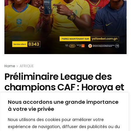
Home
AFRIQUE
Préliminaire League des
champions CAF : Horoya et
Soar situés sur leurs
Nous accordons une grande importance
adversaires (tirage
à votre vie privée
complet)
Nous utilisons des cookies pour améliorer votre
expérience de navigation, diffuser des publicités ou du