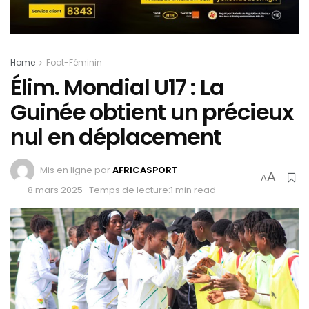
Home
Foot-Féminin
Élim. Mondial U17 : La
Guinée obtient un précieux
nul en déplacement
Mis en ligne par
AFRICASPORT
A
A
8 mars 2025
Temps de lecture:1 min read