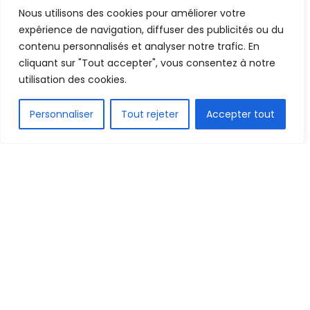
heureux gagnants pour
Nous utilisons des cookies pour améliorer votre
Février !
expérience de navigation, diffuser des publicités ou du
contenu personnalisés et analyser notre trafic. En
cliquant sur "Tout accepter", vous consentez à notre
Mis en ligne par
AFRICASPORT
A
A
utilisation des cookies.
8 mars 2025
Temps de lecture:2 minutes
FR
Personnaliser
Tout rejeter
Accepter tout
1.5k
PARTAGE
Nos confrères des sites Guineefoot et