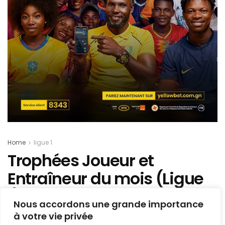
Home
ligue 1
Trophées Joueur et
Entraîneur du mois (Ligue
1) : Nouhoum Diané et
Nous accordons une grande importance
Amadou Oury sont les
à votre vie privée