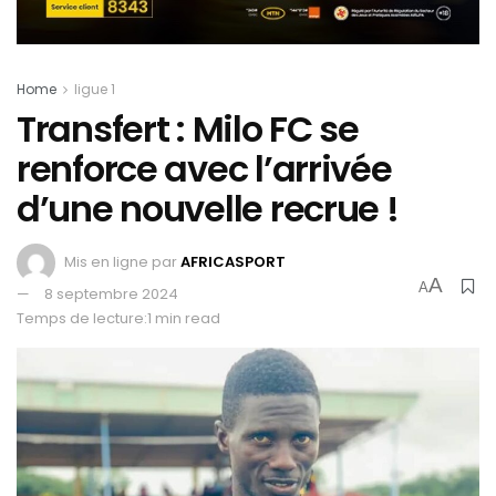
Home
ligue 1
Transfert : Milo FC se
renforce avec l’arrivée
d’une nouvelle recrue !
Mis en ligne par
AFRICASPORT
A
A
8 septembre 2024
Temps de lecture:1 min read