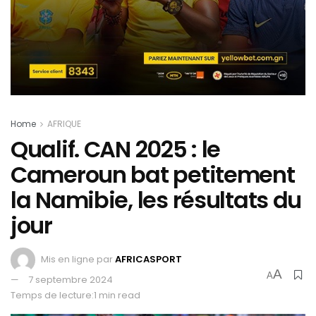
Home
AFRIQUE
Qualif. CAN 2025 : le
Cameroun bat petitement
la Namibie, les résultats du
jour
Mis en ligne par
AFRICASPORT
A
A
7 septembre 2024
Temps de lecture:1 min read