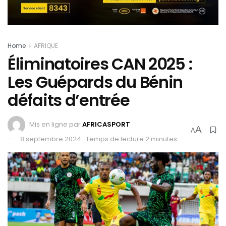
Home
AFRIQUE
Éliminatoires CAN 2025 :
Les Guépards du Bénin
défaits d’entrée
Mis en ligne par
AFRICASPORT
A
A
8 septembre 2024
Temps de lecture:2 minutes