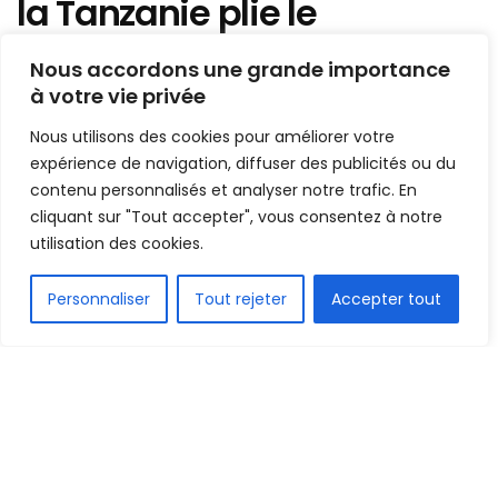
la Tanzanie plie le
Madagascar, la RDC avisée
Nous accordons une grande importance
à votre vie privée
Mis en ligne par
la redaction
A
A
Nous utilisons des cookies pour améliorer votre
7 septembre 2021
Temps de lecture:1 min read
expérience de navigation, diffuser des publicités ou du
contenu personnalisés et analyser notre trafic. En
cliquant sur "Tout accepter", vous consentez à notre
utilisation des cookies.
FR
Personnaliser
Tout rejeter
Accepter tout
1.5k
PARTAGE