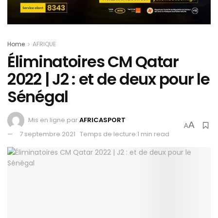
Home
AFRIQUE
Éliminatoires CM Qatar
2022 | J2 : et de deux pour le
Sénégal
Mis en ligne par
AFRICASPORT
A
A
7 septembre 2021
Temps de lecture:1 min read