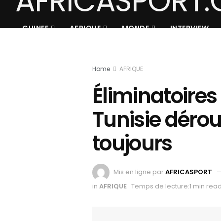
GUINEE
AFRIQUE
MONDE
INTERVIEW
Home
AFRIQUE
Éliminatoires
Tunisie déroul
toujours
Mis en ligne par
AFRICASPORT
in
AFRIQUE
Temps de lecture:1 min rea