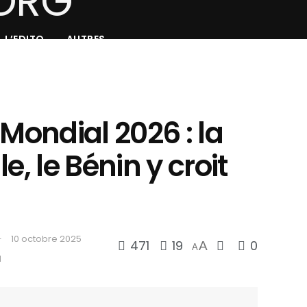
L’EDITO
AUTRES
 Mondial 2026 : la
e, le Bénin y croit
10 octobre 2025
471
19
0
A
A
d