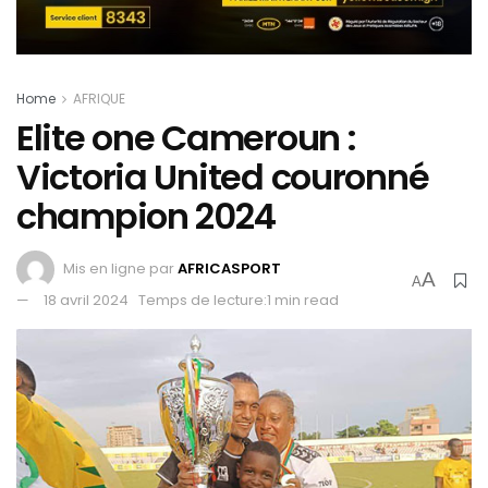
Home
AFRIQUE
Elite one Cameroun :
Victoria United couronné
champion 2024
Mis en ligne par
AFRICASPORT
A
A
18 avril 2024
Temps de lecture:1 min read