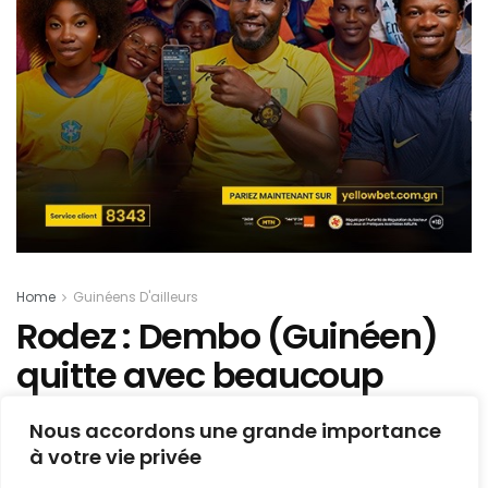
Home
Guinéens D'ailleurs
Rodez : Dembo (Guinéen)
quitte avec beaucoup
d’éloges
Nous accordons une grande importance
à votre vie privée
Mis en ligne par
AFRICASPORT
A
A