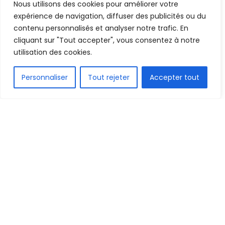
Nous utilisons des cookies pour améliorer votre
2 juin 2024
Temps de lecture:1 min read
expérience de navigation, diffuser des publicités ou du
contenu personnalisés et analyser notre trafic. En
cliquant sur "Tout accepter", vous consentez à notre
utilisation des cookies.
FR
Personnaliser
Tout rejeter
Accepter tout
1.7k
PARTAGE
Arrivé dans la seconde partie du championnat
sous forme de prêt, Dembo Sylla quitte Rodez
pour Lorient. Le club s’est exprimé avec
satisfaction sur le passage du Guinéen
.