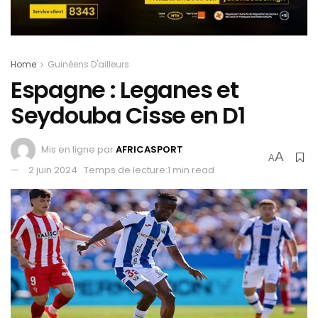
Home
Guinéens D'ailleurs
Espagne : Leganes et
Seydouba Cisse en D1
Mis en ligne par
AFRICASPORT
A
A
2 juin 2024
Temps de lecture:1 min read