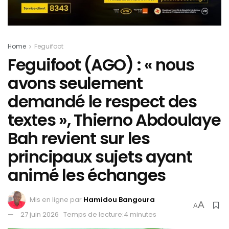
Home
Feguifoot
Feguifoot (AGO) : « nous
avons seulement
demandé le respect des
textes », Thierno Abdoulaye
Bah revient sur les
principaux sujets ayant
animé les échanges
Mis en ligne par
Hamidou Bangoura
A
A
27 juin 2026
Temps de lecture:4 minutes