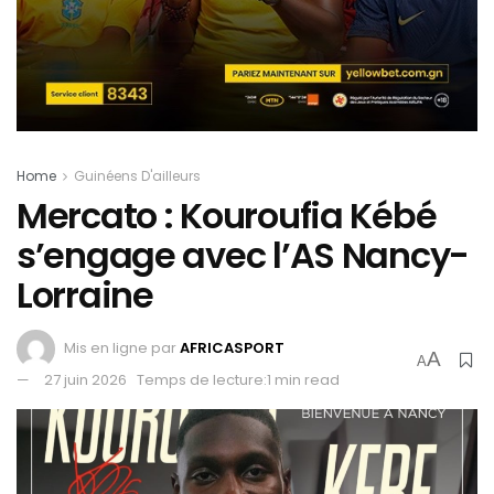
Home
Guinéens D'ailleurs
Mercato : Kouroufia Kébé
s’engage avec l’AS Nancy-
Lorraine
Mis en ligne par
AFRICASPORT
A
A
27 juin 2026
Temps de lecture:1 min read