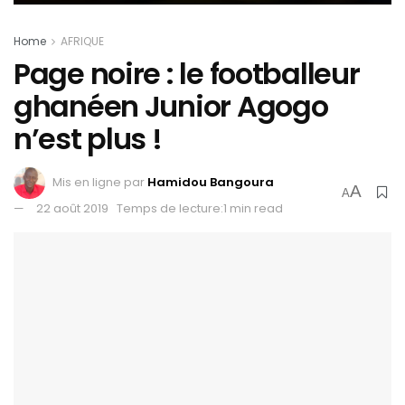
Home
AFRIQUE
Page noire : le footballeur
ghanéen Junior Agogo
n’est plus !
Mis en ligne par
Hamidou Bangoura
A
A
22 août 2019
Temps de lecture:1 min read