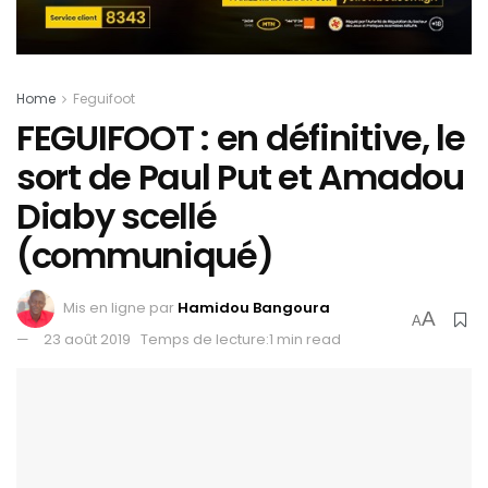
Home
Feguifoot
FEGUIFOOT : en définitive, le
sort de Paul Put et Amadou
Diaby scellé
(communiqué)
Mis en ligne par
Hamidou Bangoura
A
A
23 août 2019
Temps de lecture:1 min read