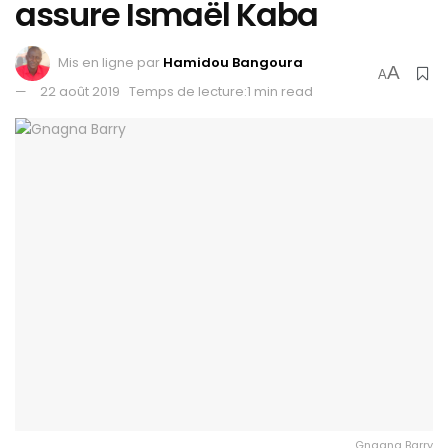
assure Ismaël Kaba
Mis en ligne par
Hamidou Bangoura
A
A
22 août 2019
Temps de lecture:1 min read
Gnagna Barry