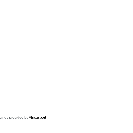
dings provided by
Africasport