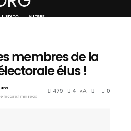
L’EDITO
AUTRES
les membres de la
ectorale élus !
oura
479
4
0
A
A
 lecture:1 min read