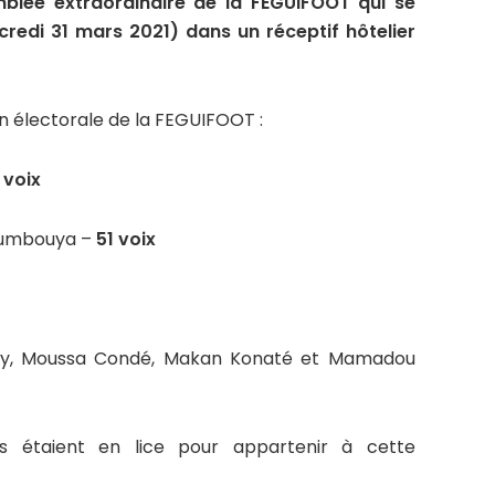
blée extraordinaire de la FEGUIFOOT qui se
redi 31 mars 2021) dans un réceptif hôtelier
n électorale de la FEGUIFOOT :
 voix
oumbouya –
51 voix
aby, Moussa Condé, Makan Konaté et Mamadou
es étaient en lice pour appartenir à cette