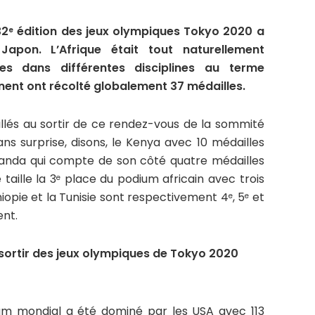
32
édition des jeux olympiques Tokyo 2020 a
e
pon. L’Afrique était tout naturellement
s dans différentes disciplines au terme
inent ont récolté globalement 37 médailles.
illés au sortir de ce rendez-vous de la sommité
ns surprise, disons, le Kenya avec 10 médailles
Ouganda qui compte de son côté quatre médailles
taille la 3
place du podium africain avec trois
e
thiopie et la Tunisie sont respectivement 4
, 5
et
e
e
nt.
 sortir des jeux olympiques de Tokyo 2020
ium mondial a été dominé par les USA avec 113