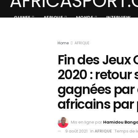
GUINEE
AFRIQUE
MONDE
INTERVIEW
Home
AFRIQUE
Fin des Jeux
2020 : retour 
gagnées par 
africains par
Mis en ligne par
Hamidou Bang
9 août 2021
in
AFRIQUE
Temps de le