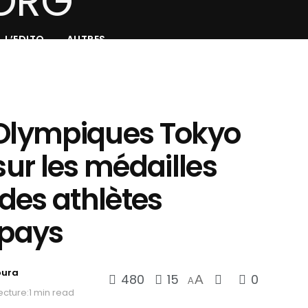
L’EDITO
AUTRES
 Olympiques Tokyo
sur les médailles
des athlètes
 pays
oura
480
15
0
A
A
cture:1 min read