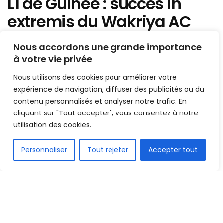
L1 de Guinée : succès in
extremis du Wakriya AC
face à la Flamme
Nous accordons une grande importance
Olympique, résultats
à votre vie privée
complets de la J1
Nous utilisons des cookies pour améliorer votre
expérience de navigation, diffuser des publicités ou du
Mis en ligne par
Hamidou Bangoura
contenu personnalisés et analyser notre trafic. En
A
A
cliquant sur "Tout accepter", vous consentez à notre
1 novembre 2021
Temps de lecture:1 min read
utilisation des cookies.
FR
Personnaliser
Tout rejeter
Accepter tout