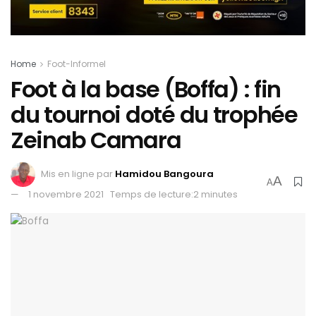
Home
Foot-Informel
Foot à la base (Boffa) : fin
du tournoi doté du trophée
Zeinab Camara
Mis en ligne par
Hamidou Bangoura
A
A
1 novembre 2021
Temps de lecture:2 minutes