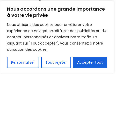
2022-2023 !
Nous accordons une grande importance
à votre vie privée
Mis en ligne par
AFRICASPORT
A
A
Nous utilisons des cookies pour améliorer votre
29 avril 2023
Temps de lecture:1 min read
expérience de navigation, diffuser des publicités ou du
contenu personnalisés et analyser notre trafic. En
cliquant sur "Tout accepter", vous consentez à notre
utilisation des cookies.
FR
Personnaliser
Tout rejeter
Accepter tout
1.5k
PARTAGE
Le football club de #Nouadhibou est sacré
champion de Mauritanie de la super D1 de football