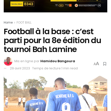
Home
FOOT BALL
Football à la base : c’est
parti pour la 8e édition du
tournoi Bah Lamine
Mis en ligne par
Hamidou Bangoura
A
A
29 avril 2023
Temps de lecture:1 min read