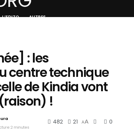
L’EDITO
AUTRES
ée] : les
 centre technique
elle de Kindia vont
(raison) !
oura
482
21
0
A
A
cture:2 minutes