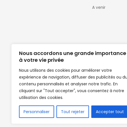
A venir
Nous accordons une grande importance
à votre vie privée
Nous utilisons des cookies pour améliorer votre
expérience de navigation, diffuser des publicités ou d
Clubs de football en Guinée | Footballeurs 
contenu personnalisés et analyser notre trafic. En
de Guinée de football | Mercato | Lions du
cliquant sur "Tout accepter", vous consentez à notre
News | Match en direct | But | Actualité au G
utilisation des cookies.
| Handball Guinee | Match Guinee | Champi
de Guinée | Senegal Equipe | Guinée | Le Se
en direct | Boxe | Sénégal Dakar | La Guin
Personnaliser
Tout rejeter
Accepter tout
Africasport | Clubs de football guinée