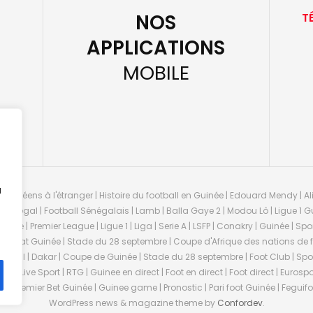
NOS
T
APPLICATIONS
MOBILE
u
guinéens à l'étranger | Histoire du football en Guinée | Edouard Mendy | Ali
 Sénégal | Football Sénégalais | Lamb | Balla Gaye 2 | Modou Lô | Ligue 1 Gu
uinée | Premier League | Ligue 1 | Liga | Serie A | LSFP | Conakry | Guinée | 
onnat Guinée | Stade du 28 septembre | Coupe d'Afrique des nations de fo
negal | Dakar | Coupe de Guinée | Stade du 28 septembre | Foot Club | Sport
ée | Live Sport | RTG | Guinee en direct | Foot en direct | Foot direct | Eurospo
ns | Premier Bet Guinée | Guinee game | Pronostic | Pari foot Guinée | Fegu
WordPress news & magazine theme by
Confordev
.