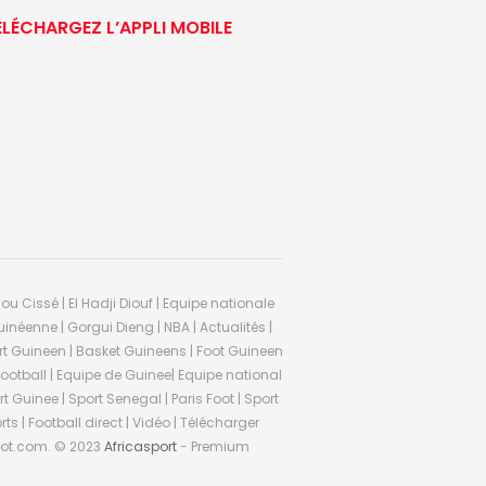
ÉLÉCHARGEZ L’APPLI MOBILE
ou Cissé | El Hadji Diouf | Equipe nationale
inéenne | Gorgui Dieng | NBA | Actualités |
Sport Guineen | Basket Guineens | Foot Guineen
otball | Equipe de Guinee| Equipe national
 Guinee | Sport Senegal | Paris Foot | Sport
rts | Football direct | Vidéo | Télécharger
ifoot.com. © 2023
Africasport
- Premium