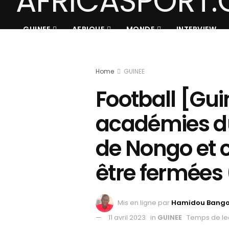
GUINEE
AFRIQUE
MONDE
INTERVIEW
Home
GUINEE
Football [Guin
académies du
de Nongo et c
être fermées 
Mis en ligne par
Hamidou Bang
11 avril 2023
in
GUINEE
Temps de le