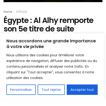
Home
AFRIQUE
Égypte : Al Alhy remporte
son 5e titre de suite
Mis en ligne par
la redaction
Nous accordons une grande importance
A
à votre vie privée
A
21 septembre 2020
Temps de lecture:1 min read
Nous utilisons des cookies pour améliorer votre
expérience de navigation, diffuser des publicités ou du
contenu personnalisés et analyser notre trafic. En
cliquant sur "Tout accepter", vous consentez à notre
utilisation des cookies.
FR
Personnaliser
Tout rejeter
Accepter tout