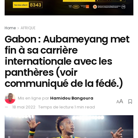
Home
AFRIQUE
Gabon : Aubameyang met
fin à sa carrière
internationale avec les
panthères (voir
communiqué de la fédé.)
Mis en ligne par
Hamidou Bangoura
A
A
18 mai 2022
Temps de lecture:1 min read