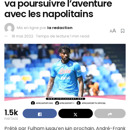
va poursuivre l’aventure
avec les napolitains
Mis en ligne par
la redaction
A
A
18 mai 2022
Temps de lecture:1 min read
1.5k
PARTAGE
Prêté par Fulham jusqu’en juin prochain, André-Frank