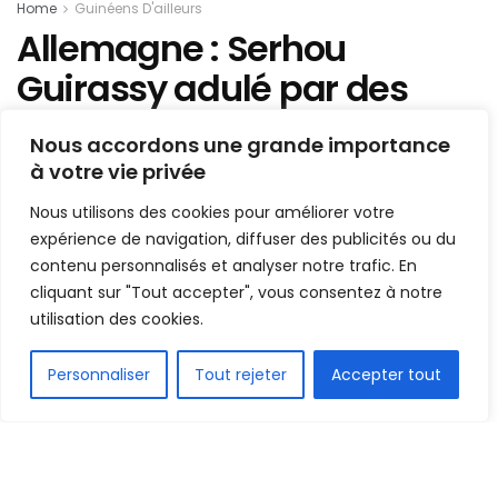
Home
Guinéens D'ailleurs
Allemagne : Serhou
Guirassy adulé par des
anciens de la Bundesliga
Nous accordons une grande importance
à votre vie privée
Mis en ligne par
AFRICASPORT
A
A
Nous utilisons des cookies pour améliorer votre
20 octobre 2024
Temps de lecture:2 minutes
expérience de navigation, diffuser des publicités ou du
contenu personnalisés et analyser notre trafic. En
cliquant sur "Tout accepter", vous consentez à notre
utilisation des cookies.
FR
Personnaliser
Tout rejeter
Accepter tout