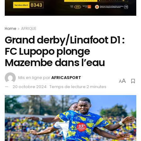
Home
AFRIQUE
Grand derby/Linafoot D1 :
FC Lupopo plonge
Mazembe dans l’eau
Mis en ligne par
AFRICASPORT
A
A
20 octobre 2024
Temps de lecture:2 minutes