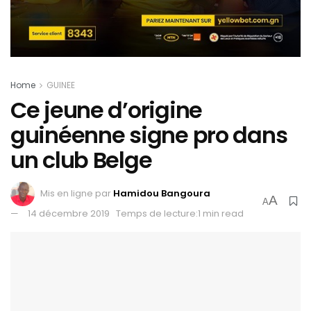
Home
GUINEE
Ce jeune d’origine
guinéenne signe pro dans
un club Belge
Mis en ligne par
Hamidou Bangoura
A
A
14 décembre 2019
Temps de lecture:1 min read