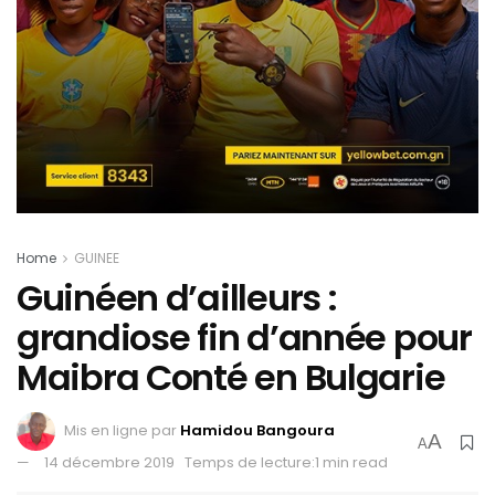
Home
GUINEE
Guinéen d’ailleurs :
grandiose fin d’année pour
Maibra Conté en Bulgarie
Mis en ligne par
Hamidou Bangoura
A
A
14 décembre 2019
Temps de lecture:1 min read