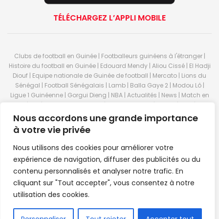
TÉLÉCHARGEZ L’APPLI MOBILE
Clubs de football en Guinée | Footballeurs guinéens à l'étranger |
Histoire du football en Guinée | Edouard Mendy | Aliou Cissé | El Hadji
Diouf | Equipe nationale de Guinée de football | Mercato | Lions du
Sénégal | Football Sénégalais | Lamb | Balla Gaye 2 | Modou Lô |
Ligue 1 Guinéenne | Gorgui Dieng | NBA | Actualités | News | Match en
direct | But | Actualité au Guinée | Premier League | Ligue 1 | Liga | Serie
A | LSFP | Conakry | Guinée | Sport Guineen | Basket Guineens | Foot
Nous accordons une grande importance
Guineen | Handball Guinee | Match Guinee | Championnat Guinée |
à votre vie privée
Stade du 28 septembre | Coupe d'Afrique des nations de football |
Equipe de Guinee| Equipe national de Guinée | Senegal Equipe |
Nous utilisons des cookies pour améliorer votre
Guinée | Le Senegal | Dakar | Coupe de Guinée | Stade du 28
expérience de navigation, diffuser des publicités ou du
septembre | Foot Club | Sport Guinee | Sport Senegal | Paris Foot |
contenu personnalisés et analyser notre trafic. En
Sport en direct | Boxe | Sénégal Dakar | La Guinée | Live Sport | RTG |
cliquant sur "Tout accepter", vous consentez à notre
Guinee en direct | Foot en direct | Foot direct | Eurosports | Football
direct | Vidéo | Télécharger Africasport | Clubs de football guinéens |
utilisation des cookies.
Premier Bet Guinée | Guinee game | Pronostic | Pari foot Guinée |
Feguifoot.com. © 2023
Africasport
- Premium WordPress news &
FR