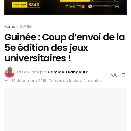
Home
GUINEE
Guinée : Coup d’envoi de la
5e édition des jeux
universitaires !
Mis en ligne par
Hamidou Bangoura
A
A
14 décembre 2019
Temps de lecture:2 minutes