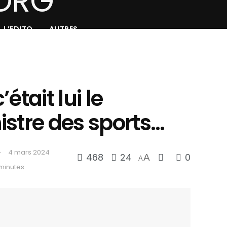
L’EDITO
AUTRES
’était lui le
istre des sports…
4 mars 2024
468
24
0
A
A
minutes