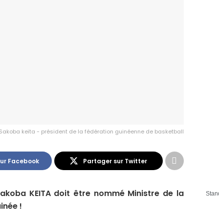
Sakoba keïta - président de la fédération guinéenne de basketball
sur Facebook
Partager sur Twitter
 Sakoba KEITA doit être nommé Ministre de la
Stan
inée !