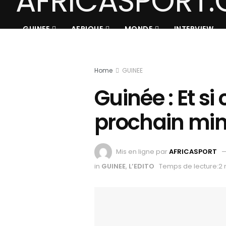
GUINEE
AFRIQUE
MONDE
INTERVIEW
Home
GUINEE
Guinée : Et si c
prochain min
Mis en ligne par
AFRICASPORT
in
GUINEE
,
L’EDITO
Temps de lecture:2 