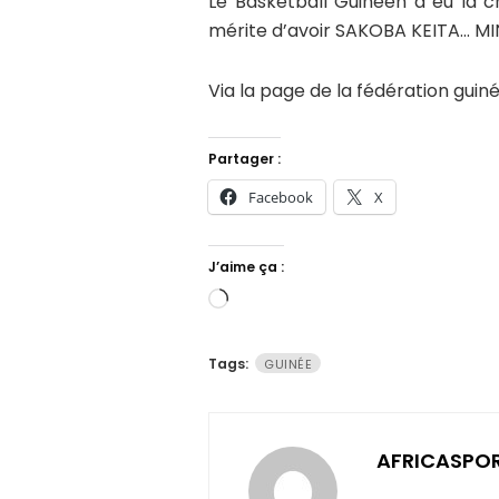
Le Basketball Guinéen a eu la c
mérite d’avoir SAKOBA KEITA… MI
Via la page de la fédération gui
Partager :
Facebook
X
J’aime ça :
Chargement…
Tags:
GUINÉE
AFRICASPO