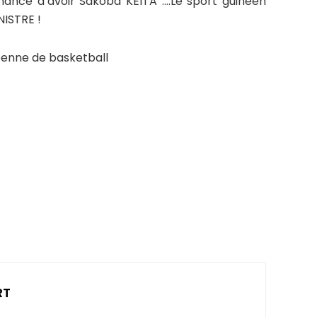
hance d’avoir Sakoba KEITA ….Le sport guinéen
NISTRE !
néenne de basketball
RT