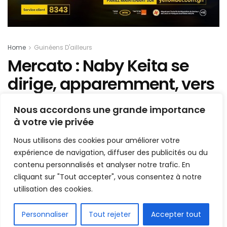
Home
Guinéens D'ailleurs
Mercato : Naby Keita se
dirige, apparemment, vers
la Turquie
Nous accordons une grande importance
à votre vie privée
Mis en ligne par
AFRICASPORT
A
A
Nous utilisons des cookies pour améliorer votre
4 septembre 2024
Temps de lecture:1 min read
expérience de navigation, diffuser des publicités ou du
contenu personnalisés et analyser notre trafic. En
cliquant sur "Tout accepter", vous consentez à notre
utilisation des cookies.
FR
Personnaliser
Tout rejeter
Accepter tout