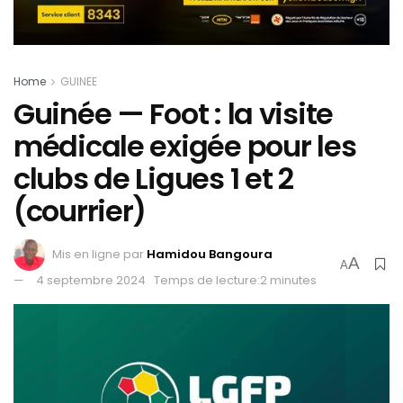
Home
GUINEE
Guinée — Foot : la visite
médicale exigée pour les
clubs de Ligues 1 et 2
(courrier)
Mis en ligne par
Hamidou Bangoura
A
A
4 septembre 2024
Temps de lecture:2 minutes