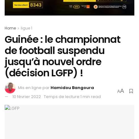
Home
ligue 1
Guinée : le championnat
de football suspendu
jusqu’à nouvel ordre
(décision LGFP) !
Mis en ligne par
Hamidou Bangoura
A
A
10 février 2022
Temps de lecture:1 min read