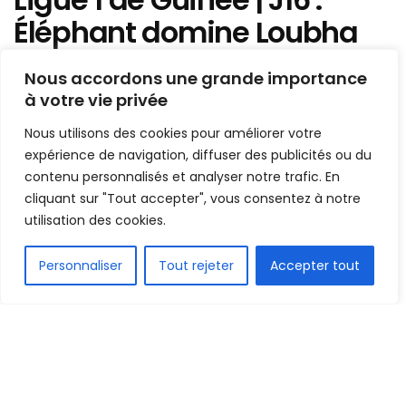
Éléphant domine Loubha
FC et grimpe légèrement le
Nous accordons une grande importance
classement provisoire
à votre vie privée
Nous utilisons des cookies pour améliorer votre
Mis en ligne par
Hamidou Bangoura
A
A
expérience de navigation, diffuser des publicités ou du
10 février 2022
Temps de lecture:1 min read
contenu personnalisés et analyser notre trafic. En
cliquant sur "Tout accepter", vous consentez à notre
utilisation des cookies.
FR
Personnaliser
Tout rejeter
Accepter tout