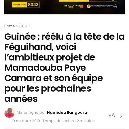
Home
GUINEE
Guinée : réélu à la tête de la
Féguihand, voici
l’ambitieux projet de
Mamadouba Paye
Camara et son équipe
pour les prochaines
années
Mis en ligne par
Hamidou Bangoura
A
A
19 octobre 2019
Temps de lecture:2 minutes