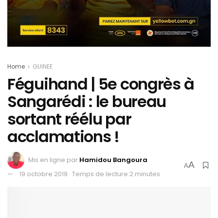
Home
GUINEE
Féguihand | 5e congrès à
Sangarédi : le bureau
sortant réélu par
acclamations !
Mis en ligne par
Hamidou Bangoura
A
A
19 octobre 2019
Temps de lecture:2 minutes