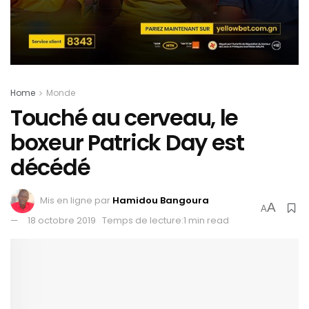
Home
Monde
Touché au cerveau, le
boxeur Patrick Day est
décédé
Mis en ligne par
Hamidou Bangoura
A
A
18 octobre 2019
Temps de lecture:1 min read