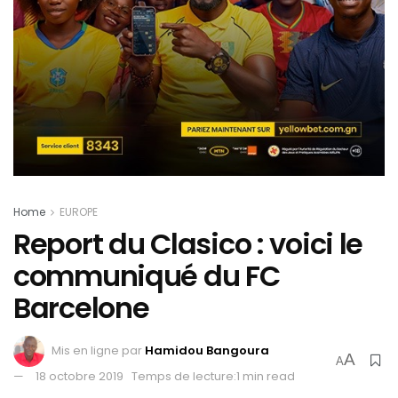
Home
EUROPE
Report du Clasico : voici le
communiqué du FC
Barcelone
Mis en ligne par
Hamidou Bangoura
A
A
18 octobre 2019
Temps de lecture:1 min read