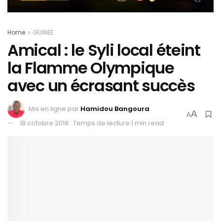
Home
GUINEE
Amical : le Syli local éteint
la Flamme Olympique
avec un écrasant succès
Mis en ligne par
Hamidou Bangoura
A
A
18 octobre 2019
Temps de lecture:1 min read