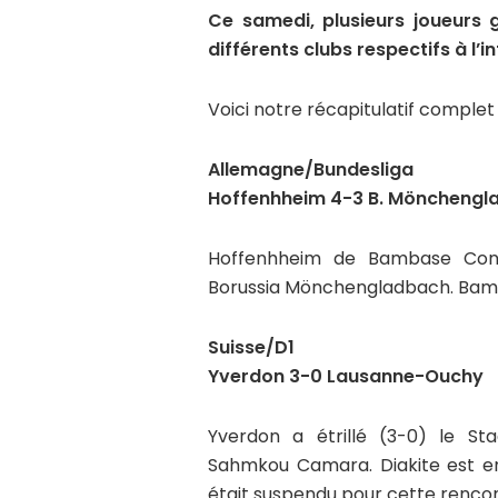
Ce samedi, plusieurs joueurs 
différents clubs respectifs à l’i
Voici notre récapitulatif complet 
Allemagne/Bundesliga
Hoffenhheim 4-3 B. Mönchengl
Hoffenhheim de Bambase Conte
Borussia Mönchengladbach. Bamba
Suisse/D1
Yverdon 3-0 Lausanne-Ouchy
Yverdon a étrillé (3-0) le St
Sahmkou Camara. Diakite est e
était suspendu pour cette rencont