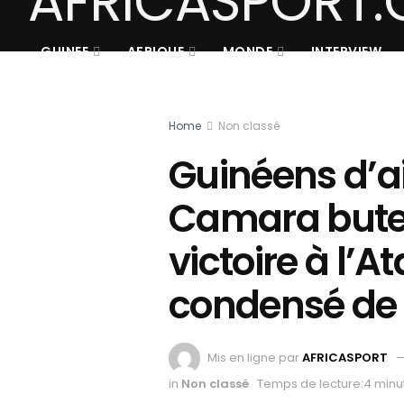
GUINEE
AFRIQUE
MONDE
INTERVIEW
Home
Non classé
Guinéens d’ai
Camara buteur
victoire à l’A
condensé de
Mis en ligne par
AFRICASPORT
in
Non classé
Temps de lecture:4 minu