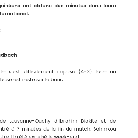
guinéens ont obtenu des minutes dans leurs
nternational.
:
adbach
 s’est difficilement imposé (4-3) face au
se est resté sur le banc.
ade Lausanne-Ouchy d’Ibrahim Diakite et de
ntré à 7 minutes de la fin du match. Sahmkou
re. Il a été expulsé le week-end.