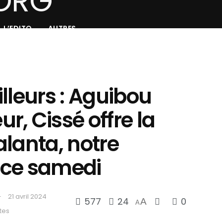
L’EDITO
AUTRES
lleurs : Aguibou
, Cissé offre la
talanta, notre
 ce samedi
21 avril 2024
577
24
0
A
A
tes