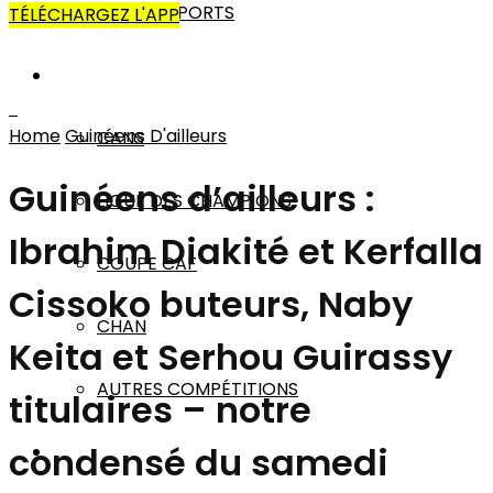
AUTRES SPORTS
TÉLÉCHARGEZ L'APP
AFRIQUE
Home
Guinéens D'ailleurs
CANS
Guinéens d’ailleurs :
LIGUE DES CHAMPIONS
Ibrahim Diakité et Kerfalla
COUPE CAF
Cissoko buteurs, Naby
CHAN
Keita et Serhou Guirassy
AUTRES COMPÉTITIONS
titulaires – notre
condensé du samedi
MONDE