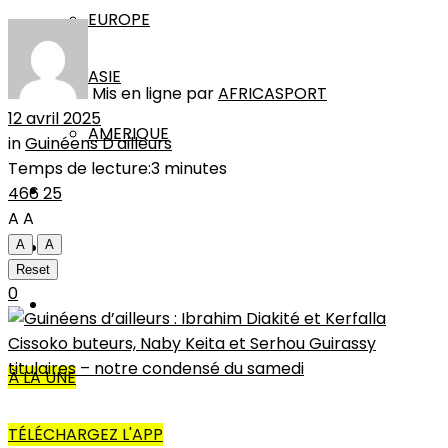
EUROPE
ASIE
Mis en ligne par
AFRICASPORT
12 avril 2025
AMERIQUE
in
Guinéens D'ailleurs
Temps de lecture:3 minutes
INTERVIEW
466
25
A
A
L’EDITO
A
A
Reset
0
AUTRES
À LA UNE
TÉLÉCHARGEZ L'APP