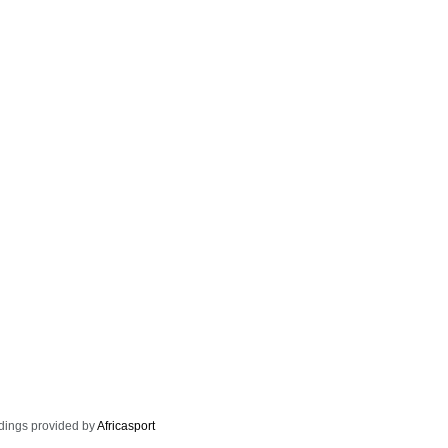
dings provided by
Africasport