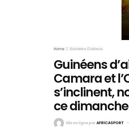
Home
Guinéens D'ailleurs
Guinéens d’ai
Camara et l
s’inclinent, 
ce dimanche
Mis en ligne par
AFRICASPORT