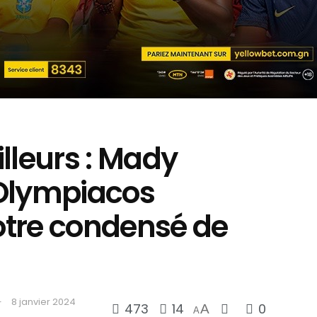
lleurs : Mady
’Olympiacos
notre condensé de
8 janvier 2024
473
14
0
A
A