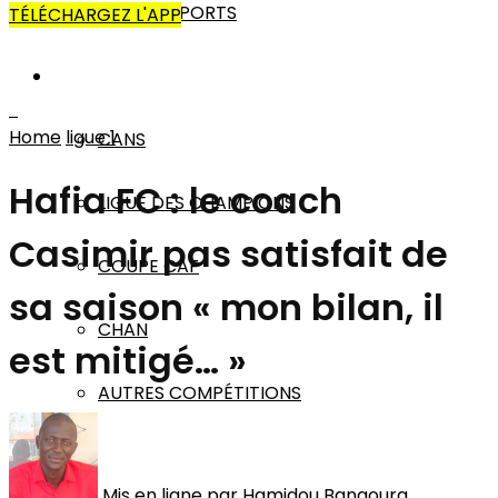
AUTRES SPORTS
TÉLÉCHARGEZ L'APP
AFRIQUE
Home
ligue 1
CANS
Hafia FC : le coach
LIGUE DES CHAMPIONS
Casimir pas satisfait de
COUPE CAF
sa saison « mon bilan, il
CHAN
est mitigé… »
AUTRES COMPÉTITIONS
MONDE
Mis en ligne par
Hamidou Bangoura