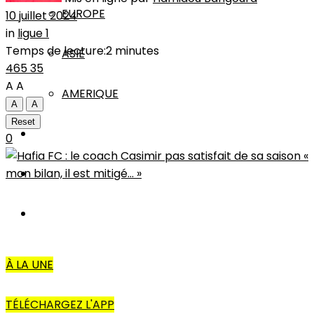
EUROPE
10 juillet 2024
in
ligue 1
Temps de lecture:2 minutes
ASIE
465
35
A
A
AMERIQUE
A
A
Reset
INTERVIEW
0
L’EDITO
AUTRES
À LA UNE
TÉLÉCHARGEZ L'APP