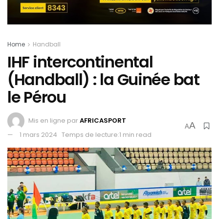
Home
Handball
IHF intercontinental
(Handball) : la Guinée bat
le Pérou
Mis en ligne par
AFRICASPORT
A
A
1 mars 2024
Temps de lecture:1 min read