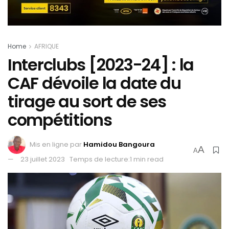
Home
AFRIQUE
Interclubs [2023-24] : la
CAF dévoile la date du
tirage au sort de ses
compétitions
Mis en ligne par
Hamidou Bangoura
A
A
23 juillet 2023
Temps de lecture:1 min read