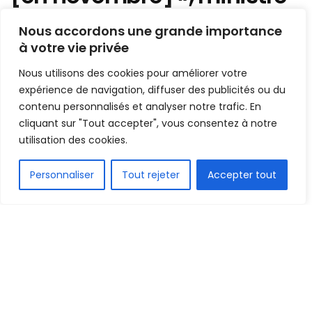
des sports Béa Diallo
Nous accordons une grande importance
à votre vie privée
Mis en ligne par
Hamidou Bangoura
A
A
Nous utilisons des cookies pour améliorer votre
23 juillet 2023
Temps de lecture:1 min read
expérience de navigation, diffuser des publicités ou du
contenu personnalisés et analyser notre trafic. En
cliquant sur "Tout accepter", vous consentez à notre
utilisation des cookies.
FR
Personnaliser
Tout rejeter
Accepter tout
1.5k
PARTAGE
Depuis des mois, la Guinée n’a pas un stade
homologué sur son territoire. C’est une situation