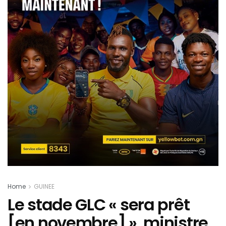
Home
GUINEE
Le stade GLC « sera prêt
[en novembre] », ministre