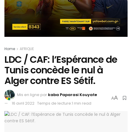
Home
AFRIQUE
LDC / CAF: l’Espérance de
Tunis concède le nul à
Alger contre ES Sétif.
Mis en ligne par
kaba Paparasi Kouyate
A
A
16 avril 2022
Temps de lecture:1 min read