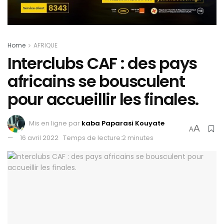
Home
AFRIQUE
Interclubs CAF : des pays
africains se bousculent
pour accueillir les finales.
Mis en ligne par
kaba Paparasi Kouyate
A
A
16 avril 2022
Temps de lecture:2 minutes