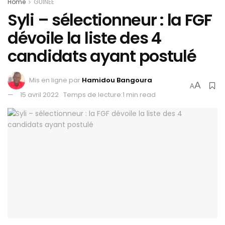
Home
GUINEE
Syli – sélectionneur : la FGF
dévoile la liste des 4
candidats ayant postulé
Mis en ligne par
Hamidou Bangoura
A
A
15 avril 2022
Temps de lecture:1 min read