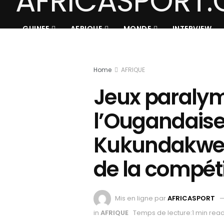
GUINEE
AFRIQUE
MONDE
INTERVIEW
Home
AFRIQUE
Jeux paralym
l’Ougandais
Kukundakwe e
de la compéti
Mis en ligne par
AFRICASPORT
in
AFRIQUE
Temps de lecture:1 min rea