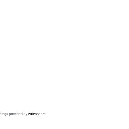
dings provided by
Africasport