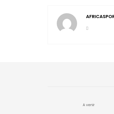
AFRICASPO
A venir