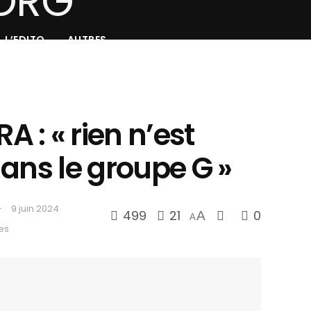
L’EDITO
AUTRES
: « rien n’est
ans le groupe G »
9 juin 2024
499
21
0
A
A
es