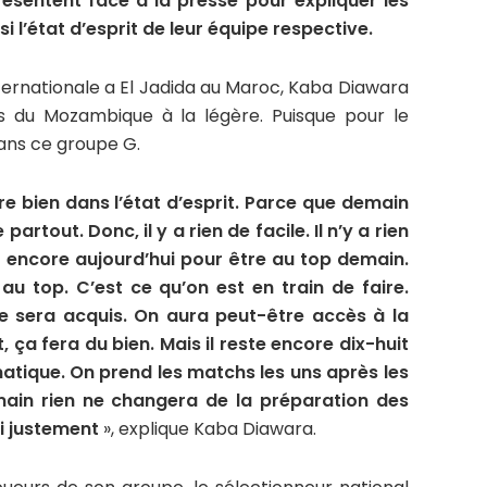
résentent face à la presse pour expliquer les
i l’état d’esprit de leur équipe respective.
ternationale a El Jadida au Maroc, Kaba Diawara
 du Mozambique à la légère. Puisque pour le
ans ce groupe G.
re bien dans l’état d’esprit. Parce que demain
 partout. Donc, il y a rien de facile. Il n’y a rien
r encore aujourd’hui pour être au top demain.
u top. C’est ce qu’on est en train de faire.
e sera acquis. On aura peut-être accès à la
 ça fera du bien. Mais il reste encore dix-huit
atique. On prend les matchs les uns après les
ain rien ne changera de la préparation des
ni justement
», explique Kaba Diawara.