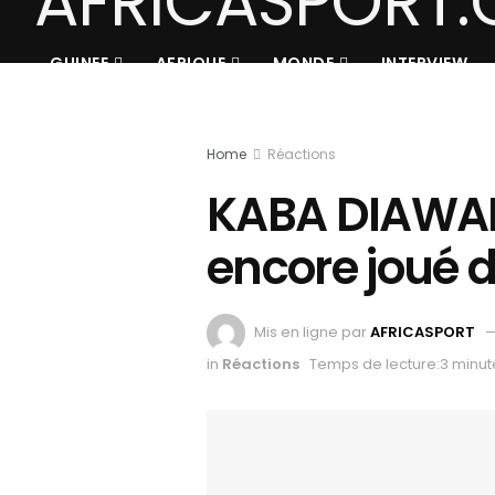
GUINEE
AFRIQUE
MONDE
INTERVIEW
Home
Réactions
KABA DIAWARA 
encore joué d
Mis en ligne par
AFRICASPORT
in
Réactions
Temps de lecture:3 minut