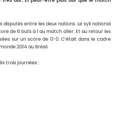
e très dur. Et peut-être plus dur que le match
s disputés entre les deux nations. Le syli national
re de 6 buts à 1 au match aller. Et au retour les
sées sur un score de 0-0. C’était dans le cadre
monde 2014 au Brésil.
s trois journées :