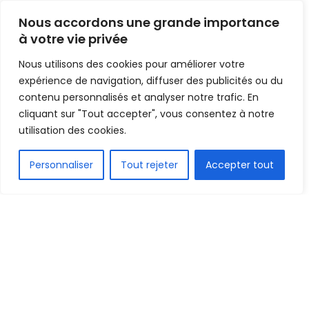
réactions des entraîneurs
Nous accordons une grande importance
à votre vie privée
Mis en ligne par
Hamidou Bangoura
A
A
Nous utilisons des cookies pour améliorer votre
12 août 2019
Temps de lecture:2 minutes
expérience de navigation, diffuser des publicités ou du
contenu personnalisés et analyser notre trafic. En
cliquant sur "Tout accepter", vous consentez à notre
utilisation des cookies.
FR
Personnaliser
Tout rejeter
Accepter tout
Baruzakis et Mhamdi
1.6k
PARTAGE