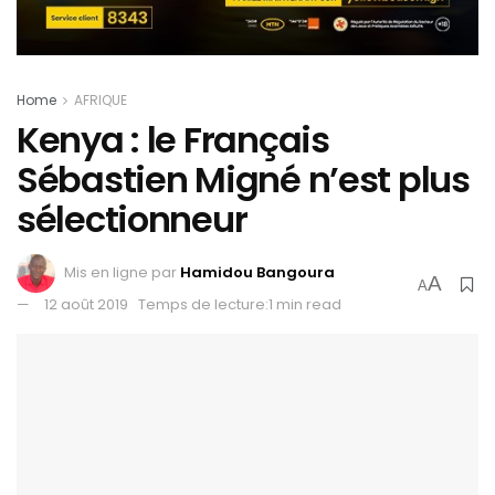
Home
AFRIQUE
Kenya : le Français
Sébastien Migné n’est plus
sélectionneur
Mis en ligne par
Hamidou Bangoura
A
A
12 août 2019
Temps de lecture:1 min read