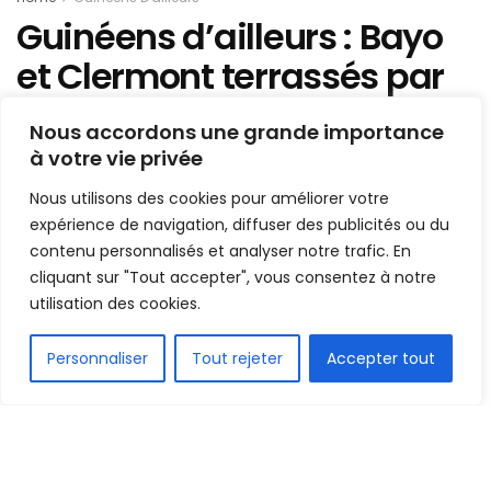
Guinéens d’ailleurs : Bayo
et Clermont terrassés par
le PSG, notre condensé de
Nous accordons une grande importance
ce samedi
à votre vie privée
Nous utilisons des cookies pour améliorer votre
Mis en ligne par
AFRICASPORT
A
A
expérience de navigation, diffuser des publicités ou du
10 avril 2022
Temps de lecture:2 minutes
contenu personnalisés et analyser notre trafic. En
cliquant sur "Tout accepter", vous consentez à notre
utilisation des cookies.
FR
Personnaliser
Tout rejeter
Accepter tout