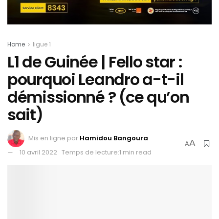
Home
ligue 1
L1 de Guinée | Fello star :
pourquoi Leandro a-t-il
démissionné ? (ce qu’on
sait)
Mis en ligne par
Hamidou Bangoura
A
A
10 avril 2022
Temps de lecture:1 min read