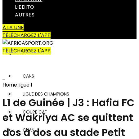
L’EDITO
Amateur
AUTRES
À LA UNE
AUTRES SPORTS
TÉLÉCHARGEZ L'APP
TÉLÉCHARGEZ L'APP
AFRIQUE
CANS
Home
ligue 1
LIGUE DES CHAMPIONS
L1 de Guinée | J3 : Hafia FC
COUPE CAF
et Wakriya AC se quittent
dos à dos au stade Petit
CHAN