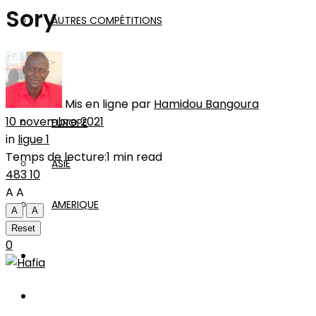
Sory
AUTRES COMPÉTITIONS
MONDE
Mis en ligne par
Hamidou Bangoura
10 novembre 2021
EUROPE
in
ligue 1
Temps de lecture:1 min read
ASIE
483
10
A
A
AMERIQUE
A
A
Reset
0
INTERVIEW
L’EDITO