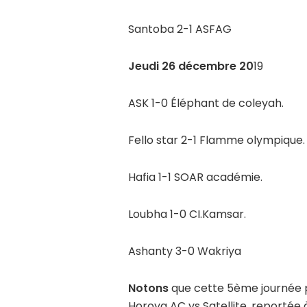
Santoba 2-1 ASFAG
Jeudi 26 décembre 20
19
ASK 1-0 Éléphant de coleyah.
Fello star 2-1 Flamme olympique.
Hafia 1-1 SOAR académie.
Loubha 1-0 CI.Kamsar.
Ashanty 3-0 Wakriya
Notons
que cette 5ème journée pr
Horoya AC vs Satellite, reportée