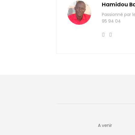
Hamidou B
Passionné par l
95 94 04
A venir