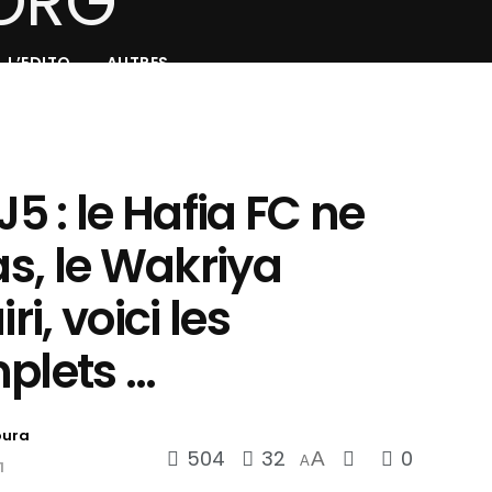
L’EDITO
AUTRES
J5 : le Hafia FC ne
as, le Wakriya
ri, voici les
mplets …
oura
504
32
0
A
A
1