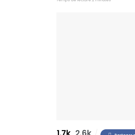
1.7k
2.6k