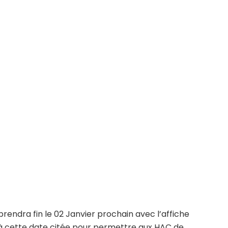
endra fin le 02 Janvier prochain avec l’affiche
 à cette date citée pour permettre aux HAC de