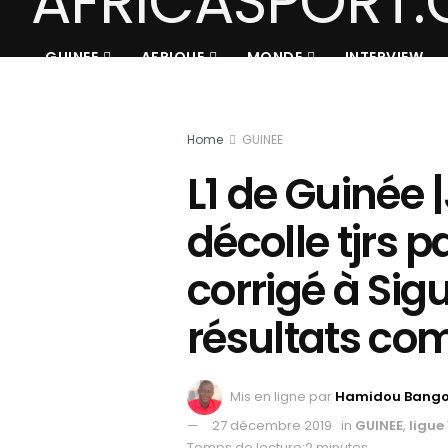
GUINEE
AFRIQUE
MONDE
INTERVIEW
Home
GUINEE
L1 de Guinée |
décolle tjrs p
corrigé à Sigui
résultats co
Mis en ligne par
Hamidou Bang
27 décembre 2019
in
GUINEE
,
ligue 
Temps de lecture:2 minutes