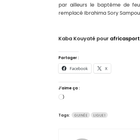
par ailleurs le baptême de f
remplacé Ibrahima Sory Sampou 
Kaba Kouyaté pour
africasport
Partager :
Facebook
X
J’aime ça :
Chargement…
Tags:
GUINÉE
LIGUE1