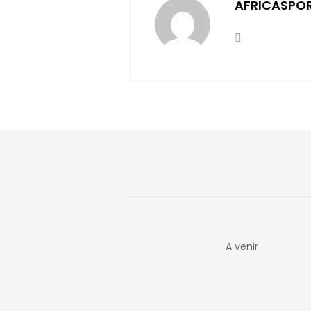
AFRICASPO
A venir