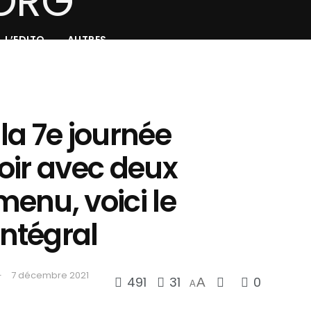
L’EDITO
AUTRES
 la 7e journée
oir avec deux
enu, voici le
ntégral
7 décembre 2021
491
31
0
A
A