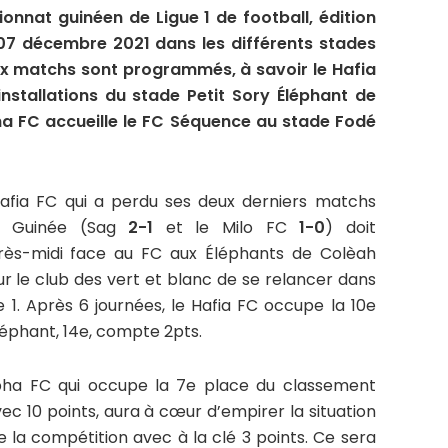
nnat guinéen de Ligue 1 de football, édition
 07 décembre 2021 dans les différents stades
ux matchs sont programmés, à savoir le Hafia
installations du stade Petit Sory Éléphant de
ha FC accueille le FC Séquence au stade Fodé
afia FC qui a perdu ses deux derniers matchs
te Guinée (Sag
2-1
et le Milo FC
1-0
) doit
ès-midi face au FC aux Éléphants de Colèah
r le club des vert et blanc de se relancer dans
 1. Après 6 journées, le Hafia FC occupe la 10e
Éléphant, 14e, compte 2pts.
oubha FC qui occupe la 7e place du classement
c 10 points, aura à cœur d’empirer la situation
 la compétition avec à la clé 3 points. Ce sera