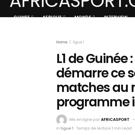
GUINEE
AFRIQUE
MONDE
INTERVIEW
Home
ligue 1
L1 de Guinée :
démarre ce s
matches au m
programme i
Mis en ligne par
AFRICASPORT
in
ligue 1
Temps de lecture:1 min read