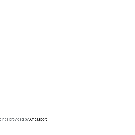
dings provided by
Africasport