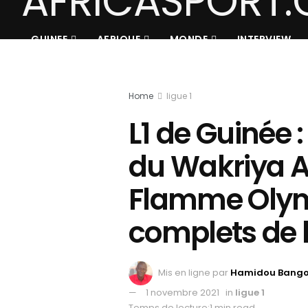
GUINEE
AFRIQUE
MONDE
INTERVIEW
Home
ligue 1
L1 de Guinée 
du Wakriya A
Flamme Olymp
complets de l
Mis en ligne par
Hamidou Bang
1 novembre 2021
in
ligue 1
Temps de lecture:1 min read