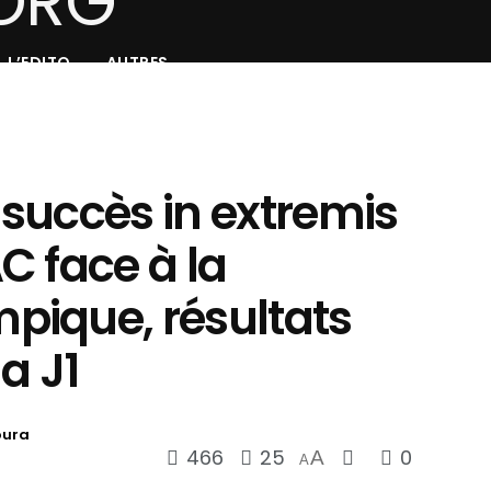
L’EDITO
AUTRES
: succès in extremis
C face à la
ique, résultats
a J1
oura
466
25
0
A
A